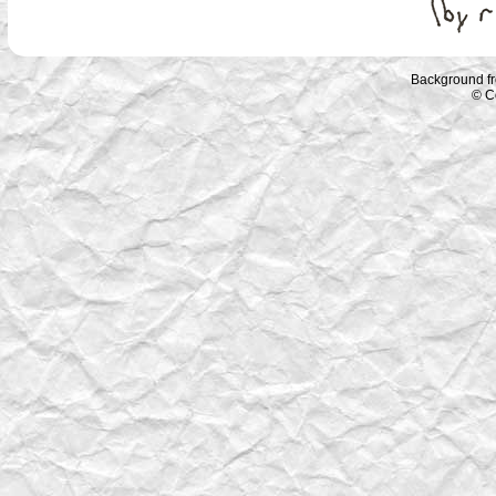
Background f
© C